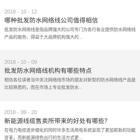
熟，同时也能让他们能够明晰市场技术发展趋势，进而能够在产品和
产厂家更是为很多技术厂商提供了关键的支持。市面上颇具影响力的
2018
-
10
-
12
技术方面跟上这个趋势。2、诚信经营注重细节的同时从客户体验的
新能源线缆生产厂家从技术到品质都把控得非常好，业界自然针对新
角度来说肯定值得信赖的新能源线缆生产厂家的经营是坚持诚信的，
哪种批发防水网络线公司值得相信
能源线缆生产厂家怎么选择的问题很感兴趣。那么我们选择新能源线
主要表现为其在技术的应用以及产品质量的监管方面会投入很大的经
批发防水网络线是指品牌强大的公司专门为各行各业提供防水网络线
缆生产厂家有哪些行之有效的技巧和方法？1、考察厂家的相关行业
历，同时在与客户的合作沟通过程中也会付出很大的热情。3、产品
产品的服务，得益于大品牌机构强大的...
经历大多数的情况下有一定技巧思维的朋友挑选新能源线缆生产厂家
类型多适用面广的另外要特别提到的是可靠的新能源线缆生产厂家的
第一时间会考虑其技术成熟度，而这个可以从新能源线缆生产厂家在
产品类型是较为丰富的，因为如今多元化的市场表现让对新能源材料
该类材料技术研发领域的从业经历评估出来，而一般在新能源线缆生
的类型要求也很丰富，那么显然技术品质成熟且品牌实力强大的新能
产能和成熟的生产销售网络，人们对批发防水网络线的发展前景好的
2018
-
10
-
09
产厂家的官方网站等官方媒体渠道中都有相关内容的介绍。2、考察
源线缆生产厂家才能很好满足这个要求。综合的说起来可靠的新能源
描述非常的认可，的确我们也感受到了优秀的批发防水网络线的口碑
厂家产品的具体参数性能及表现然后我们还要考察新能源线缆生产厂
批发防水网络线机构有哪些特点
线缆生产厂家身上是具备多种特点的，其不仅在核心团队IDE从业经
管理一直做得非常的好，那么接下来要讨论的是具备哪种特质的批发
家产品的具体参数性能数据信息，可以说这个是最能只管向我们反映
历方面有丰厚的经验加持让其非常懂市场趋势，同时其在经营理念方
相信各位读者当中关注网络线市场的朋友对新型的防水网络线产品是
防水网络线最值得相信？1、品质管理严格有保障的首先，大家一定
该厂家技术水平的关键内容，而且这个深入了解的过程在让我们评估
面也坚持诚信和注重细节，另外很显然更具影响力的新能源线缆生产
比较熟悉的，而在市场上专业批发防水...
能够想到值得相信的批发防水网络线公司一定在品质管理方面做得很
其实际水平的同时也能判断其能否达到实际要求。3、参考厂家的客
厂家在产品类型方面也非常丰富能满足越来越多元化的市场需求。
好，也就是说我们在其购买的防水网络线等材料的核心质量一定是非
户评价反馈另外不得不说新能源线缆生产厂家的客户评价反馈也是很
常达标的，而这个对于现代通信工程建设管理领域来说是至关重要
值得参考一番的，因为这些内容大多数都是来自于有真实使用体验的
网络线的优秀机构在该领域的技术成熟度方面非常可靠，效率高效的
2018
-
09
-
20
的。2、诚信经营懂市场发展趋势的然后大家也看到了非常受欢迎的
客户根据效果及感受发布的，那么这些内容综合起来形成口碑对新能
批发防水网络线业务让他们的客户得到非常好的合作体验，而知名媒
批发防水网络线公司是一诚信经营为经营理念的，而这里的诚信主要
新能源线缆售卖所带来的好处有哪些？
源线缆生产厂家各方面水平都是很好的展示。所以很显然的是针对挑
体数据也表明批发防水网络线的口碑表现极好，那么现在我们就来看
表现在销售价格以及质量管理方面付诸的多种努力和实践，诸多一线
选新能源线缆生产厂家的问题以上几个技巧都是比较实用的，我们一
在电力电缆逐步细化的同时许多生活用电系统呈现了更加崭新的功能
下备受关注的批发防水网络线机构有什么样的特点？1、产品技术成
工作者都表示与这样的批发防水网络线机构进行深层次合作是非常放
般可以先考察厂家的相关产品技术从业经历来判断其专业成熟度，然
变革，而新能源绿色出行的生活方式更...
熟品质达标率高很显然大获好评的批发防水网络线机构首先核心的技