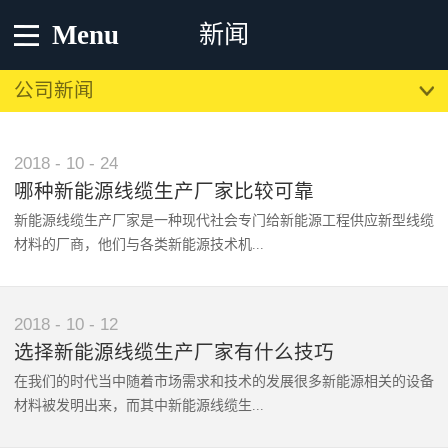
Menu
新闻
公司新闻
2018
-
10
-
24
哪种新能源线缆生产厂家比较可靠
新能源线缆生产厂家是一种现代社会专门给新能源工程供应新型线缆
材料的厂商，他们与各类新能源技术机...
构亲密合作而推动着现代新能能源事业的飞速发展。一直以来供应高
2018
-
10
-
12
效可靠的新能源线缆生产厂家凭借优良的品质和服务备受欢迎，在知
选择新能源线缆生产厂家有什么技巧
名媒体统计的市场选择率方面其也高居榜单前列。那么究竟具备哪些
在我们的时代当中随着市场需求和技术的发展很多新能源相关的设备
特点的新能源线缆生产厂家比较靠谱？1、从业经验丰富技术跟上市
材料被发明出来，而其中新能源线缆生...
场趋势的一般情况下可靠的新能源线缆生产厂家在该领域一般有丰厚
的经验加持，这样的经验能够让他们的核心新能源材料制造技术更成