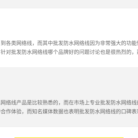
的问题以上几个技巧都是比较实用的，我们一般可以先考察厂
新能源线缆生产厂家的客户评价口碑以便做出客观抉择。
够想到值得相信的批发防水网络线公司一定在品质管理方面
程建设管理领域来说是至关重要的。2、诚信经营懂市场发
要表现在销售价格以及质量管理方面付诸的多种努力和实践，
用到各类网络线，而其中批发防水网络线因为非常强大的功能
最后，大家也看到了值得信赖的批发防水网络线公司的售后
针对批发防水网络线哪个品牌好的问题讨论也是很热烈的，那
以及问题反馈方面是没有任何后顾之忧的。综合的说起来值得
同时其以诚信为核心经营理念也符合现代相关行业发展的趋势
一定技巧思维的朋友挑选批发防水网络线第一个考虑的就是
防水网络品牌官网等官方的媒体渠道中都有相关内容的详细
功能特点，这个是直观感受该网络线的实际应用表现和功能的
水网络线产品是比较熟悉的，而在市场上专业批发防水网络线
注产品的客户实际体验评价最后可以肯定的是批发防水网络
合作体验，而知名媒体数据也表明批发防水网络线的口碑表现
和感受发表的，那么这些内容综合起来形成的口碑对批发防水
一番，也就是先关注其品牌商的相关行业经历一遍判断其核心
验评价以便做出客观的判断。