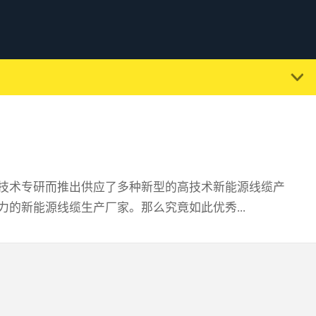
技术专研而推出供应了多种新型的高技术新能源线缆产
的新能源线缆生产厂家。那么究竟如此优秀...
的实用性方面做得非常好，他们多年的从业经历让他们
量表现同时我们也看到了优秀的新能源线缆生产厂家在
以看到起供应的每一份新能源线缆材料的各项指标达标