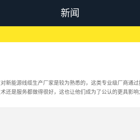
新闻
友对新能源线缆生产厂家是较为熟悉的，这类专业级厂商通过
术还是服务都做得很好，这也让他们成为了公认的更具影响力
用性很显然的是大获好评的新能源线缆生产厂家首先在技术
借成熟切实用的新能源线缆产品深得客户信任。2、产品质
诚信经营的核心理念和科学严谨的生产管理体系，所以我们可