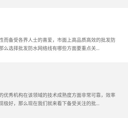
家的相关产品技术从业经历来判断其专业成熟度，然后
做得很好，也就是说我们在其购买的防水网络线等材料
展趋势的然后大家也看到了非常受欢迎的批发防水网络
诸多一线工作者都表示与这样的批发防水网络线机构进
性而备受各界人士的喜爱，市面上高品质高效的批发防
保障体系是非常健全的，也就是说大家与该公司确定了
么选择批发防水网络线有哪些方面要重点关...
相信的批发防水网络线公司是有很多典型的特质的，其
，最后，值得信赖的批发防水网络线公司在售后服务管
品牌实力，而这个从该产品制造商在该类产品研发生产
介绍。2、关注产品的具体参数以及实用表现然后我们
有效过程，而且这个深入了解的过程对我们判断批发防
的优秀机构在该领域的技术成熟度方面非常可靠，效率
线商家的客户实际体验评价也很值得参考一番，因为这
极好，那么现在我们就来看下备受关注的批...
网络线商家各方面水平都是很好的展示。所以对于选择
实力，然后关注产品的具体参数情况以便判断其实用的