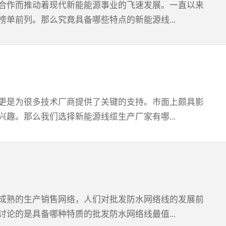
合作而推动着现代新能能源事业的飞速发展。一直以来
也做得非常完善，也就是说客户们在其手中购买新能源
单前列。那么究竟具备哪些特点的新能源线...
厂家在很多方面的做得非常出众，主要包括其在核心的
不得不说好的新能源线缆生产厂在售后服务保障方面的
有丰厚的经验加持，这样的经验能够让他们的核心新能
2、诚信经营注重细节的同时从客户体验的角度来说肯
入很大的经历，同时在与客户的合作沟通过程中也会付
更是为很多技术厂商提供了关键的支持。市面上颇具影
的，因为如今多元化的市场表现让对新能源材料的类型
趣。那么我们选择新能源线缆生产厂家有哪...
来可靠的新能源线缆生产厂家身上是具备多种特点的，
注重细节，另外很显然更具影响力的新能源线缆生产厂
产厂家第一时间会考虑其技术成熟度，而这个可以从新
媒体渠道中都有相关内容的介绍。2、考察厂家产品的
向我们反映该厂家技术水平的关键内容，而且这个深入
成熟的生产销售网络，人们对批发防水网络线的发展前
不说新能源线缆生产厂家的客户评价反馈也是很值得参
论的是具备哪种特质的批发防水网络线最值...
形成口碑对新能源线缆生产厂家各方面水平都是很好的