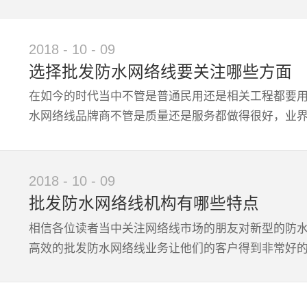
展示。所以很显然的是针对挑选新能源线缆生产厂家
考察其产品的具体参数表现及实际应用表现，再参考
得相信？1、品质管理严格有保障的首先，大家一定能
2018
-
10
-
09
的核心质量一定是非常达标的，而这个对于现代通信工
选择批发防水网络线要关注哪些方面
线公司是一诚信经营为经营理念的，而这里的诚信主
在如今的时代当中不管是普通民用还是相关工程都要
行深层次合作是非常放心的。3、售后保障体系健全的
水网络线品牌商不管是质量还是服务都做得很好，业界
合作关系和商品买卖关系之后，在相关产品应用指导
不仅在产品的品质管理方面做得非常的完善有保障，
理体系方面也给了人们非常充分的保障。
注？1、关注品牌商的核心实力情况大多数的情况下有
2018
-
10
-
09
领域的从业经历中就可以很好进行评估，而一般在批发
批发防水网络线机构有哪些特点
还要关注批发防水网络线的产品具体参数情况和相关
相信各位读者当中关注网络线市场的朋友对新型的防
水网络线品牌商能否满足实际要求也很有帮助。3、关
高效的批发防水网络线业务让他们的客户得到非常好的
些内容大多数都是真正购买了其产品的朋友根据效果
批发防水网络线的问题以上几个关键点都要好好关注
表现，最后再关注批发防水网络线产品的客户实际体