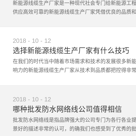
新能源线缆生产厂家是一种现代社会专门给新能源工
率极高，进而在实际使用中表现出众。3、售后服务保
供应高效可靠的新能源线缆生产厂家凭借优良的品质和
线缆产品之后在后续的安装维护指导以及问题反馈方
新能源材料技术的水平方面非常有实用性，同时其产
突出表现也让客户感到非常满意。
缆生产厂家比较靠谱？1、从业经验丰富技术跟上市场
2018
-
10
-
12
源材料制造技术更成熟，同时也能让他们能够明晰市场
选择新能源线缆生产厂家有什么技巧
定值得信赖的新能源线缆生产厂家的经营是坚持诚信
在我们的时代当中随着市场需求和技术的发展很多新
出很大的热情。3、产品类型多适用面广的另外要特别
响力的新能源线缆生产厂家从技术到品质都把控得非常
要求也很丰富，那么显然技术品质成熟且品牌实力强
其不仅在核心团队IDE从业经历方面有丰厚的经验加
家在产品类型方面也非常丰富能满足越来越多元化的
些行之有效的技巧和方法？1、考察厂家的相关行业经
2018
-
10
-
12
能源线缆生产厂家在该类材料技术研发领域的从业经历
哪种批发防水网络线公司值得相信
具体参数性能及表现然后我们还要考察新能源线缆生
批发防水网络线是指品牌强大的公司专门为各行各业
了解的过程在让我们评估其实际水平的同时也能判断其
景好的描述非常的认可，的确我们也感受到了优秀的批
考一番的，因为这些内容大多数都是来自于有真实使