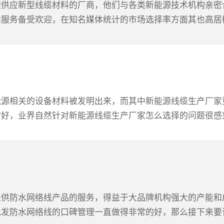
程供应新型线缆材料的厂商，他们与各类新能源技术机构亲密
障另外优秀的新能源线缆生产厂家在售后服务保障体系方面
服务备受欢迎，在知名媒体统计的市场选择率方面其也高居榜
面都可以没有后顾之忧的。这也看出来优秀的新能源线缆生产
品的质量管理以及实用表现管理方面做得非常到位，另一方面
趋势的一般情况下可靠的新能源线缆生产厂家在该领域一般
技术发展趋势，进而能够在产品和技术方面跟上这个趋势。
的，主要表现为其在技术的应用以及产品质量的监管方面会投
能源相关的设备材料被发明出来，而其中新能源线缆生产厂家
提到的是可靠的新能源线缆生产厂家的产品类型是较为丰富
好，业界自然针对新能源线缆生产厂家怎么选择的问题很感兴
大的新能源线缆生产厂家才能很好满足这个要求。综合的说起
持让其非常懂市场趋势，同时其在经营理念方面也坚持诚信和
市场需求。
历大多数的情况下有一定技巧思维的朋友挑选新能源线缆生
评估出来，而一般在新能源线缆生产厂家的官方网站等官方
产厂家产品的具体参数性能数据信息，可以说这个是最能只管
提供防水网络线产品的服务，得益于大品牌机构强大的产能和
能否达到实际要求。3、参考厂家的客户评价反馈另外不得
发防水网络线的口碑管理一直做得非常的好，那么接下来要讨
用体验的客户根据效果及感受发布的，那么这些内容综合起来